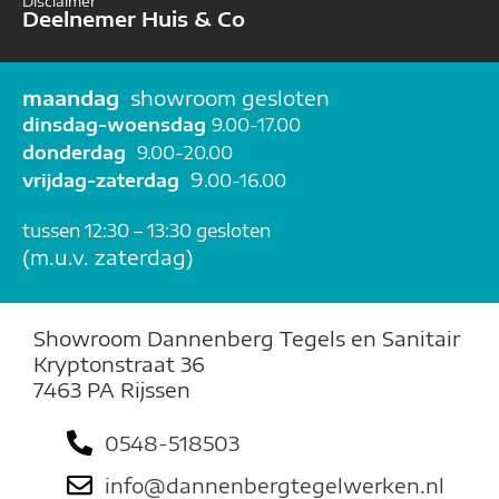
Disclaimer
Deelnemer Huis & Co
maandag
showroom gesloten
dinsdag-woensdag
9.00-17.00
donderdag
9.00-20.00
9
vrijdag-zaterdag
.00-16.00
t
ussen 12:30 – 13:30 gesloten
(m.u.v. zaterdag)
Showroom Dannenberg Tegels en Sanitair
Kryptonstraat 36
7463 PA Rijssen
0548-518503
info@dannenbergtegelwerken.nl