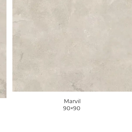
Marvil
90×90