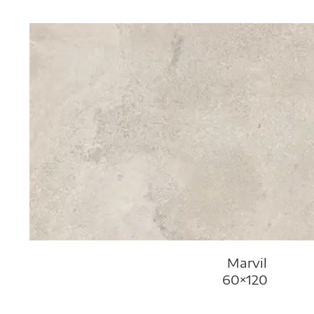
Marvil
60×120