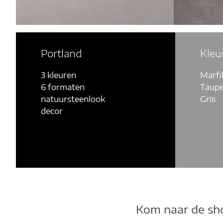
Portland
Kleu
3 kleuren
Marfi
6 formaten
Taup
natuursteenlook
Gris
decor
Kom naar de sh