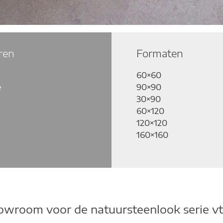
ren
Formaten
l
60×60
e
90×90
30×90
60×120
120×120
160×160
owroom voor de natuursteenlook serie v