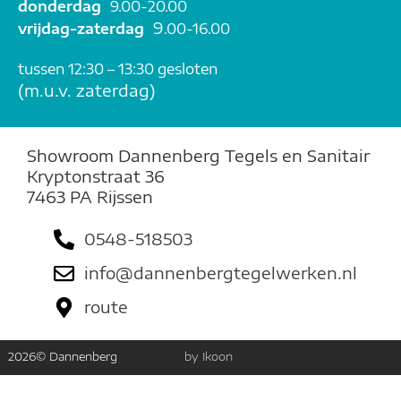
donderdag
9.00-20.00
9
vrijdag-zaterdag
.00-16.00
t
ussen 12:30 – 13:30 gesloten
(m.u.v. zaterdag)
Showroom Dannenberg Tegels en Sanitair
Kryptonstraat 36
7463 PA Rijssen
0548-518503
info@dannenbergtegelwerken.nl
route
2026
© Dannenberg
by Ikoon