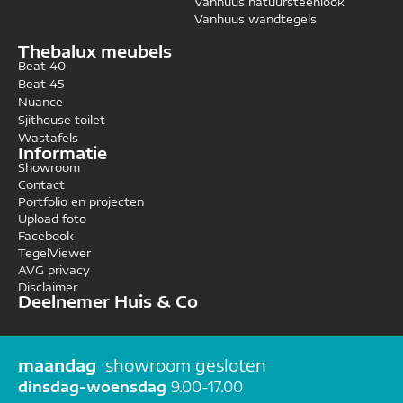
Vanhuus natuursteenlook
Vanhuus wandtegels
Thebalux meubels
Beat 40
Beat 45
Nuance
Sjithouse toilet
Wastafels
Informatie
Showroom
Contact
Portfolio en projecten
Upload foto
Facebook
TegelViewer
AVG privacy
Disclaimer
Deelnemer Huis & Co
maandag
showroom gesloten
dinsdag-woensdag
9.00-17.00