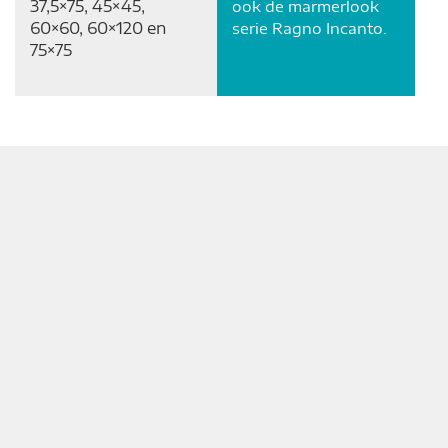
37,5×75, 45×45,
ook de marmerlook
60×60, 60×120 en
serie Ragno Incanto.
75×75