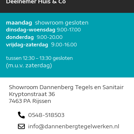
Deelnemer Huis & Co
maandag
showroom gesloten
dinsdag-woensdag
9.00-17.00
donderdag
9.00-20.00
9
vrijdag-zaterdag
.00-16.00
t
ussen 12:30 – 13:30 gesloten
(m.u.v. zaterdag)
Showroom Dannenberg Tegels en Sanitair
Kryptonstraat 36
7463 PA Rijssen
0548-518503
info@dannenbergtegelwerken.nl