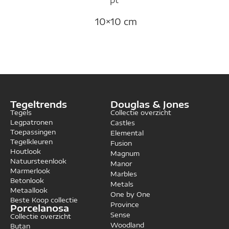
10×10 cm
Tegeltrends
Douglas & Jones
Tegels
Collectie overzicht
Legpatronen
Castles
Toepassingen
Elemental
Tegelkleuren
Fusion
Houtlook
Magnum
Natuursteenlook
Manor
Marmerlook
Marbles
Betonlook
Metals
Metaallook
One by One
Beste Koop collectie
Province
Porcelanosa
Sense
Collectie overzicht
Woodland
Butan