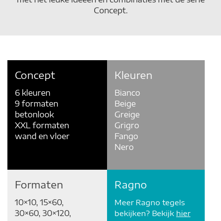
Concept.
Concept
Kleuren
6 kleuren
Bianco
9 formaten
Beige
betonlook
Greige
XXL formaten
Grigro
wand en vloer
Fango
Nero
Formaten
Ragno
10×10, 15×60,
Meer Ragno tegels
30×60, 30×120,
bekijken? Bekijk
hier