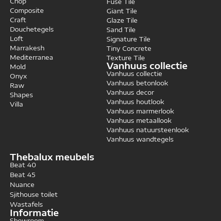
Chop
Fuse Tile
Composite
Giant Tile
Craft
Glaze Tile
Douchetegels
Sand Tile
Loft
Signature Tile
Marrakesh
Tiny Concrete
Mediterranea
Texture Tile
Vanhuus collectie
Mold
Vanhuus collectie
Onyx
Vanhuus betonlook
Raw
Vanhuus decor
Shapes
Vanhuus houtlook
Villa
Vanhuus marmerlook
Vanhuus metaallook
Vanhuus natuursteenlook
Vanhuus wandtegels
Thebalux meubels
Beat 40
Beat 45
Nuance
Sjithouse toilet
Wastafels
Informatie
Showroom