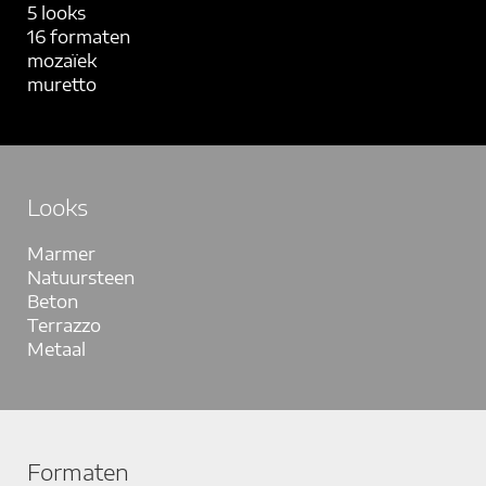
5 looks
16 formaten
mozaïek
muretto
Looks
Marmer
Natuursteen
Beton
Terrazzo
Metaal
Formaten