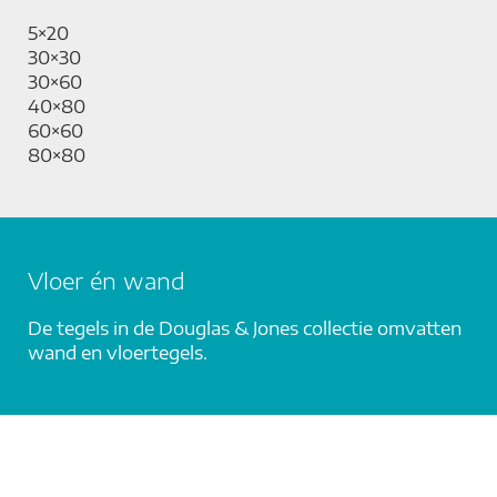
5×20
30×30
30×60
40×80
60×60
80×80
Vloer én wand
De tegels in de Douglas & Jones collectie omvatten
wand en vloertegels.