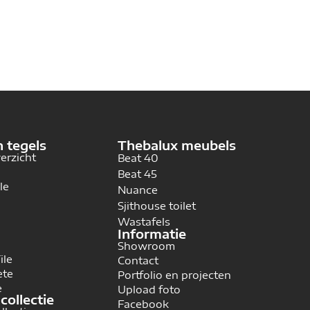
n tegels
Thebalux meubels
verzicht
Beat 40
Beat 45
le
Nuance
Sjithouse toilet
Wastafels
Informatie
Showroom
ile
Contact
ete
Portfolio en projecten
e
Upload foto
collectie
Facebook