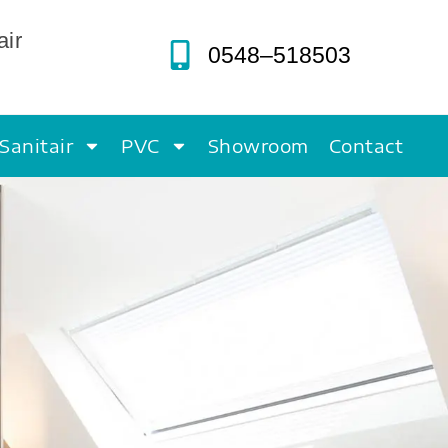
air
0548–518503
Sanitair
PVC
Showroom
Contact