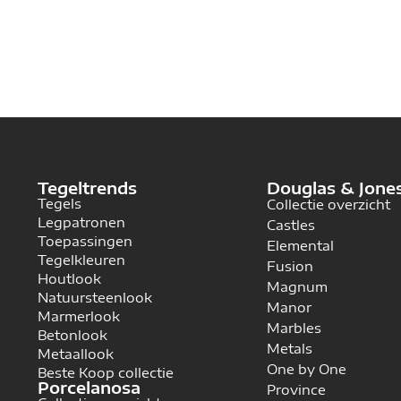
Tegeltrends
Douglas & Jone
Tegels
Collectie overzicht
Legpatronen
Castles
Toepassingen
Elemental
Tegelkleuren
Fusion
Houtlook
Magnum
Natuursteenlook
Manor
Marmerlook
Marbles
Betonlook
Metals
Metaallook
One by One
Beste Koop collectie
Porcelanosa
Province