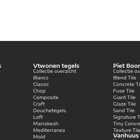
s
Vtwonen tegels
Piet Boo
Collectie overzicht
Collectie o
Blancs
Blend Tile
Classic
Concrete Ti
Chop
Fuse Tile
Composite
Giant Tile
Craft
Glaze Tile
Douchetegels
Sand Tile
Loft
Signature T
Marrakesh
Tiny Concr
Mediterranea
Texture Til
Vanhuus 
Mold